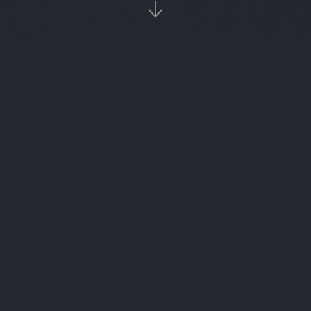

当前位置：
首页
欧易资讯

gbl（gbl是什么牌子的音响）
深圳实行虚拟货币交易了（深圳虚拟人民币）
mbc币行情表（mbc币价格）
搬砖比特币（比特币搬砖需要大量资金吗）
减半行情是什么意思（减半行情一定会涨吗）
比特币交易传播原理（比特币是传销吗?违法吗）
区块链安全（区块链安全前景如何）
货币大小排行榜（货币排行榜前十名2019）