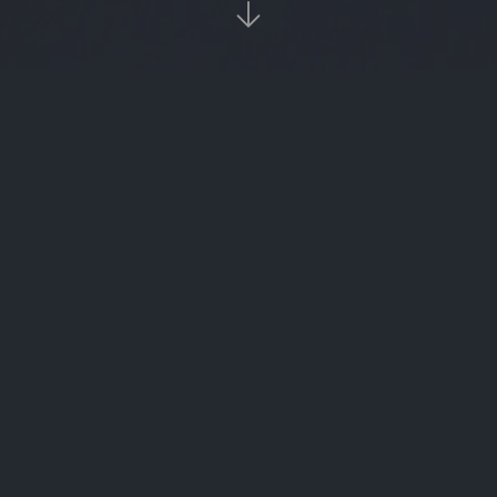

当前位置：
首页
欧易资讯

货币交易怎样锁仓（货币锁仓挖矿收益在哪）
kyc认证（kyc认证最新教程）
以太坊矿机散热（以太坊矿机组装教程）
人民网交易所（人民网交易所官网）
time数字货币平台（theta数字货币）
抹荼交易所在那注册的（抹茶交易所多久成立的）
关于BTC何时交易（btc2021年底）
布特林以太坊普京（以太坊布林线）