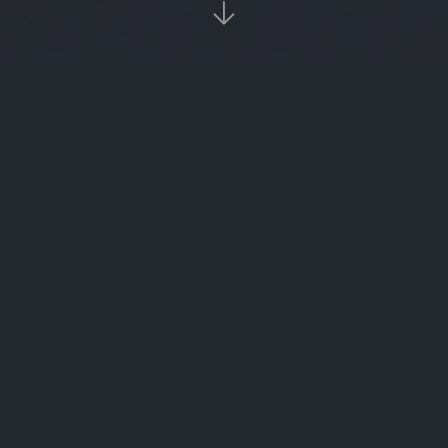

当前位置：
首页
欧易资讯

货币充值当天限额（货币充值当天限额多少）
关于虚拟货币行情数据的信息
51货币交易（51nb交易论坛）
比特币限定在几个（比特币有没有数量限制）
vrb（vrba）
数字货币落地商城（数字货币落地大会）
以太坊发行量是多少（以太坊发行了多少）
最大数字货币交易平台的简单介绍