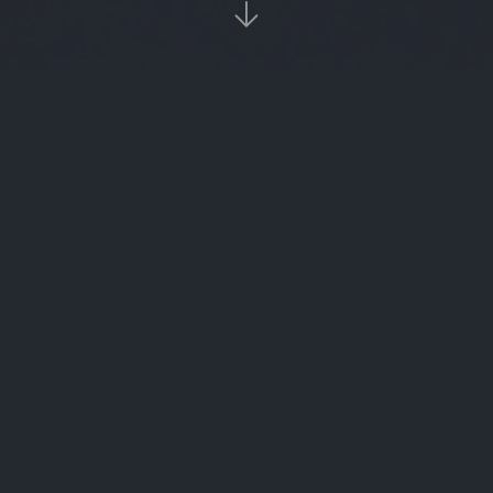

当前位置：
首页
欧易交易所

以太坊挖矿要求（以太坊挖矿需要什么条件）
如何看bts交易所的转账记录（bts币有木有投资潜力）
rvn币交易网站（r币官网）
求系统交易np（交易系统文推荐）
以太坊e3矿机官网的简单介绍
okcoin和货币杠杆（okex杠杆交易和合约交易）
瑞典币交易所（瑞典货币叫什么名字）
瑞士证券交易所行情（瑞士证券交易所）