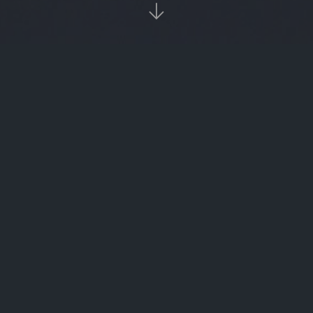

当前位置：
首页
欧易交易所

Usdt交易税（usdt交易流程）
数字货币如何做空（数字货币做空赚钱步骤）
比特币用支付宝（比特币支付宝能买吗）
比特币形态（比特币表现形式）
比特币中国份额（中国比特币投资人数）
外部账户以太坊（以太坊 账户）
货币xmr充值（货币如何充值人民币）
ico是什么意思（币圈ico是什么意思）